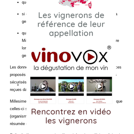
quels sont les objectifs du recueil de ces données,
si ces données sont obligatoires ou facultatives pour la
gestion de votre demande,
qui pourra en prendre connaissance (uniquement
Millesimes en principe, sauf précision dans le formulaire
lorsqu’une transmission à un tiers est nécessaire à la
gestion de votre demande),
Les données personnelles recueillies dans le cadre des services
proposés sur millesimes .fr sont traitées selon des protocoles
sécurisés et permettent à Millesimes de gérer les demandes
reçues dans ses applications informatiques.
Millesimes pourra procéder à des analyses statistiques sans que
celles-ci soient nominatives et pourra en informer des tiers
(organismes d’évaluation de fréquentation) sous une forme
résumée et non nominative.