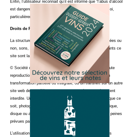
Enfin, l’utilisateur reconnait qu’il est informé que “l’abus d’alcool
est dangereux pour la santé” et s’engage à respecter la loi,
particulièrement vis-à-vis des mineurs.
Droits de Propriété Intellectuelle
La structure générale, ainsi que les textes, images animées ou
non, sons, savoir-faire et tous autres éléments composants ce
site sont la propriété exclusive de la Millésimes Sas.
© Société des Millésimes Sas. Tous droits réservés. Toute
reproduction, représentation, adaptation, traduction et/ou
transformation partielle ou intégrale, ou un transfert sur un autre
site web de tout élément composant ce site est strictement
interdite. Une copie ou reproduction par quelque moyen que ce
soit, photographie, photocopie, microfilm, bande magnétique,
disque ou autre, constitue une contrefaçon passible des peines
prévues par la loi.
L’utilisation du contenu du site en contravention avec ces