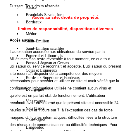
Dussert. Tous droits réservés
Alsace
Beaujolais-Savoie-Jura
Acces au site, droits de propriété,
Bordeaux
limites de responsabilité, dispositions diverses
Médoc
Accès au site
Saint-Emilion
Saint-Emilion satellites
L’autorisation accordée aux utilisateurs du service par la
Pomerol et Libournais
Millésimes Sas reste révocable à tout moment, ce que tout
Pessac-Léognan et Graves
utilisateur du service reconnaît et accepte. L’utilisateur du présent
Côtes et Liquoreux
site reconnaît disposer de la compétence, des moyens
Bordeaux Supérieur et Bordeaux
nécessaires pour accéder et utiliser ce site et avoir vérifié que la
configuration informatique utilisée ne contient aucun virus et
Bourgogne
qu’elle est en parfait état de fonctionnement. L’utilisateur
Vins rouges
reconnaît avoir été informé que le présent site est accessible 24
Vins blancs
heures sur 24 et 7 jours sur 7, à l’exception des cas de force
majeure, difficultés informatiques, difficultés liées à la structure
Champagne
des réseaux de communications ou difficultés techniques. Pour
Languedoc