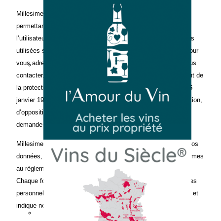
Millesimes n’enregistre pas d’informations personnelles
permettant l’identification, à l’exception des formulaires que
l’utilisateur est libre de remplir. Ces informations ne seront pas
utilisées sans votre accord, nous les utiliserons seulement pour
vous adresser des courriers, des brochures, des devis ou vous
contacter. Les informations recueillies sur les sites bénéficient de
la protection de la loi “Informatique et Libertés” n° 78-17 du 06
janvier 1978. Elles bénéficient d’un droit d’accès, de rectification,
d’opposition à communication et de suppression sur simple
demande à Millesimes.
Millesimes s’engage à ce que la collecte et le traitement de vos
données, effectués à partir du site millesimes.fr soient conformes
au règlement général sur la protection des données (RGPD).
Chaque formulaire ou téléservice limite la collecte des données
personnelles au strict nécessaire (minimisation des données) et
indique notamment :