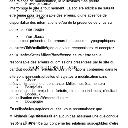
des raisons de maintenance, la Millésimes Sas pourra
Provence-Corse
interrompre le site à tout moment. La société éditrice ne saurait
Sud-Ouest
être tenue pour responsable des erreurs, d’une absence de
Val de Loire
disponibilité des informations et/ou de la présence de virus sur
Vins rouges
son site.
Vins Blancs
Le site peut présenter des erreurs techniques et typographiques
Vallée du Rhône
ou autres inexactitudes, ce que vous reconnaissez et acceptez
les Notes et les Classements
en utilisant le site. Millésimes Sas ne saurait être tenue
responsable des erreurs ou omissions présentées par le site ou
LES RÉGIONS DU VIN
par tout document référencé. Les informations contenues dans le
site sont non-contractuelles et sujettes à modification sans
Alsace
préavis. En aucune circonstance, Millésimes Sas ne sera
Beaujolais
responsable des préjudices fortuits, directs ou indirects, résultant
Bordeaux
de l’utilisation des éléments du site.
Bourgogne
Champagne
En utilisant les services du site, vous reconnaissez que
Languedoc
Millésimes Sas ne saurait en aucun cas assumer une quelconque
Provence
responsabilité en ce qui concerne les relations susceptibles d’être