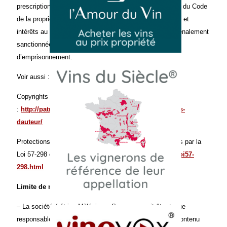
prescriptions vaut contrefaçon au sens de l’article 335-2 du Code
de la propriété intellectuelle. Nonobstant des dommages et
intérêts au titre de la responsabilité civile, celle-ci est pénalement
sanctionnée de 300 000 € d’amende et/ou de 3 ans
d’emprisonnement.
Voir aussi :
Copyrights et protection des droits d’auteurs
:
http://patrick.dussert-gerber.com/copyright-et-droits-
dauteur/
Protections des Droits des auteurs et Sanctions prévues par la
Loi 57-298 du 11 mars 1957 :
http://www.admi.net/jo/loi57-
298.html
Limite de responsabilité
– La société éditrice Millésimes Sas ne saurait être tenue
responsable et décline toute responsabilité relative au contenu