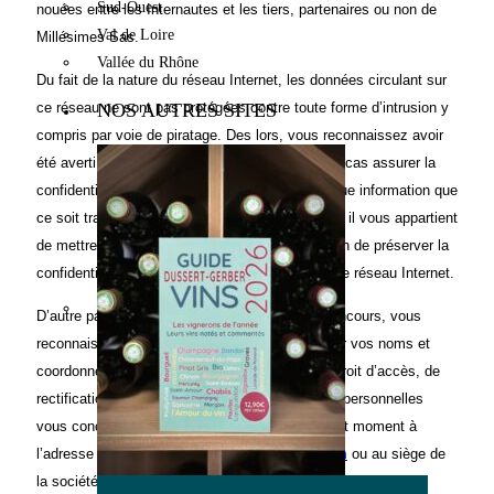
Sud-Ouest
nouées entre les Internautes et les tiers, partenaires ou non de
Val de Loire
Millésimes Sas.
Vallée du Rhône
Du fait de la nature du réseau Internet, les données circulant sur
NOS AUTRES SITES
ce réseau ne sont pas protégées contre toute forme d’intrusion y
compris par voie de piratage. Des lors, vous reconnaissez avoir
été averti que Millésimes Sas ne peut en aucun cas assurer la
confidentialité, la sécurité ou l’intégrité de quelque information que
ce soit transmise sur Internet. En conséquence, il vous appartient
de mettre en œuvre les moyens nécessaires afin de préserver la
confidentialité des informations transmises sur le réseau Internet.
D’autre part, si vous désirez participer à nos concours, vous
reconnaissez que vous acceptez de nous fournir vos noms et
coordonnées. Selon la loi, vous disposez d’un droit d’accès, de
rectification et de suppression des informations personnelles
vous concernant que vous pouvez exercer à tout moment à
l’adresse suivante,
dussert.gerber@gmail.com
ou au siège de
la société éditrice.