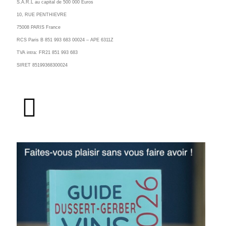
S.A.R.L au capital de 500 000 Euros
10, RUE PENTHIEVRE
75008 PARIS France
RCS Paris B 851 993 683 00024 – APE 6311Z
TVA intra: FR21 851 993 683
SIRET 85199368300024