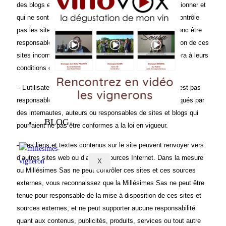
des blogs et sites qu’elle peut reprendre en flux ou mentionner et
qui ne sont pas réalisés par elle-même.
Millésimes ne contrôle
pas les sites en connexion avec le sien, et ne saurait donc être
responsable de leur contenu. Les risques liés à l’utilisation de ces
sites incombent pleinement à l’utilisateur. Il se conformera à leurs
conditions d’utilisation.
– L’utilisateur du site reconnaît que la société éditrice n’est pas
responsable des documents, textes et photos communiqués par
des internautes, auteurs ou responsables de sites et blogs qui
BLOG
pourraient ne pas être conformes a la loi en vigueur.
– Des liens et textes contenus sur le site peuvent renvoyer vers
d’autres sites web ou d’autres sources Internet. Dans la mesure
X
ou Millésimes Sas ne peut contrôler ces sites et ces sources
externes, vous reconnaissez que la Millésimes Sas ne peut être
tenue pour responsable de la mise à disposition de ces sites et
sources externes, et ne peut supporter aucune responsabilité
quant aux contenus, publicités, produits, services ou tout autre