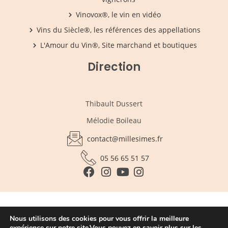
Vinovox®, le vin en vidéo
Vins du Siècle®, les références des appellations
L'Amour du Vin®, Site marchand et boutiques
Direction
Thibault Dussert
Mélodie Boileau
contact@millesimes.fr
05 56 65 51 57
L'abus d'alcool est dangereux pour la santé , sachez apprécier
Nous utilisons des cookies pour vous offrir la meilleure
avec modération
expérience sur notre site.Vous pouvez en savoir plus sur les