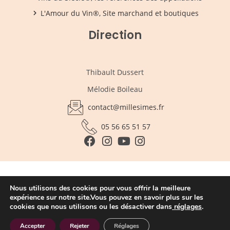
L'Amour du Vin®, Site marchand et boutiques
Direction
Thibault Dussert
Mélodie Boileau
contact@millesimes.fr
05 56 65 51 57
L'abus d'alcool est dangereux pour la santé , sachez apprécier
Nous utilisons des cookies pour vous offrir la meilleure
avec modération
expérience sur notre site.Vous pouvez en savoir plus sur les
cookies que nous utilisons ou les désactiver dans
réglages
.
© Sas Millésimes et Dussert-Gerber. Reproduction interdite –
Mentions légales
|
Plan du site
|
Agence Web à Pessac
Accepter
Rejeter
Réglages