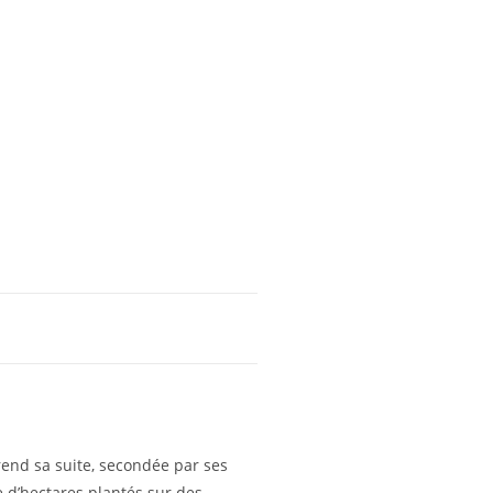
rend sa suite, secondée par ses
e d’hectares plantés sur des