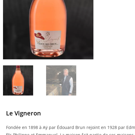
Le Vigneron
Fondée en 1898 à Aÿ par Édouard Brun rejoint en 1928 par Edmon
fils Philippe et Emmanuel. La maison fait partie de ces maisons