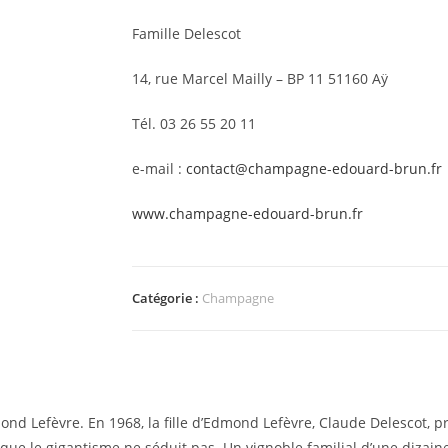
Famille Delescot
14, rue Marcel Mailly – BP 11 51160 Aÿ
Tél. 03 26 55 20 11
e-mail :
contact@champagne-edouard-brun.fr
www.champagne-edouard-brun.fr
Catégorie :
Champagne
d Lefèvre. En 1968, la fille d’Edmond Lefèvre, Claude Delescot, p
 que le gigantisme ne séduit pas. Un vignoble familial d’une dizain