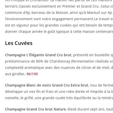
terroirs classés exclusivement en Premier et Grand Cru. Celui-c
commune d’Aÿ, berceau de la Maison, ainsi qu’à Mareuil sur Aÿ, 
l’environnement sont notre engagement permanent.Le travail en 
est en vigueur pour les grandes cuvées qui ont besoin de temps 
donner chaque année le goût typique à cette maison centenair
Les Cuvées
Champagne L’Élégante Grand Cru brut
, présenté en bouteille 
prédominance de 80% de Chardonnay (fermentation réalisée sous
complexité aromatique avec des nuances de citron et de miel, de
aux girolles.
96/100
Champagne Blanc de noirs Grand Cru Extra brut
, issu de ferme
développe un nez fin et frais et une robe dorée et limpide à la 
noisette, le grillé, une grande cuvée très équilibrée ou la miné
Champagne Grand Cru brut Nature
, élevé durant sept ans, tou