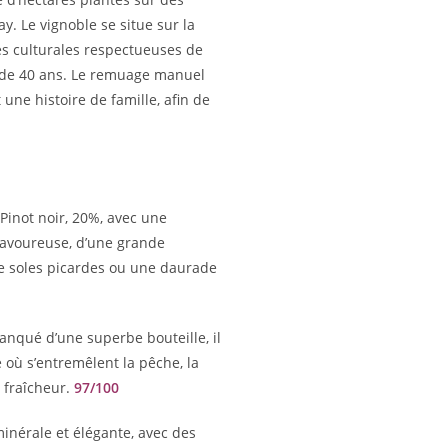
y. Le vignoble se situe sur la
es culturales respectueuses de
s de 40 ans. Le remuage manuel
une histoire de famille, afin de
Pinot noir, 20%, avec une
savoureuse, d’une grande
 de soles picardes ou une daurade
lanqué d’une superbe bouteille, il
e où s’entremêlent la pêche, la
a fraîcheur.
97/100
minérale et élégante, avec des