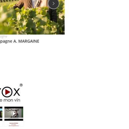
agne
Champagne
pagne PERRON BEAUVINEAU
Champagne JM GOBILLARD et 