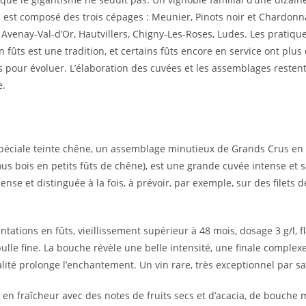
i est composé des trois cépages : Meunier, Pinots noir et Chardonna
Avenay-Val-d’Or, Hautvillers, Chigny-Les-Roses, Ludes. Les pratiqu
fûts est une tradition, et certains fûts encore en service ont plu
pour évoluer. L’élaboration des cuvées et les assemblages restent 
e.
spéciale teinte chêne, un assemblage minutieux de Grands Crus en 
 bois en petits fûts de chêne), est une grande cuvée intense et 
nse et distinguée à la fois, à prévoir, par exemple, sur des filets
ntations en fûts, vieillissement supérieur à 48 mois, dosage 3 g/l, f
bulle fine. La bouche révèle une belle intensité, une finale complex
ralité prolonge l’enchantement. Un vin rare, très exceptionnel par s
t en fraîcheur avec des notes de fruits secs et d’acacia, de bouche 