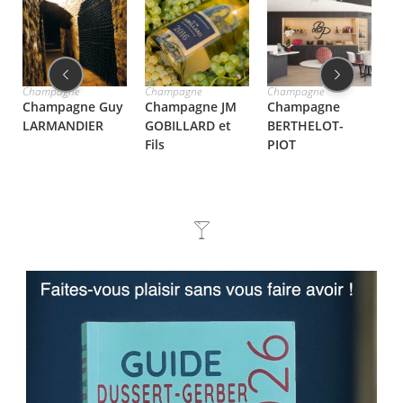
Champagne
Champagne
Champagne
Ch
Champagne Guy
Champagne JM
Champagne
C
LARMANDIER
GOBILLARD et
BERTHELOT-
R
Fils
PIOT