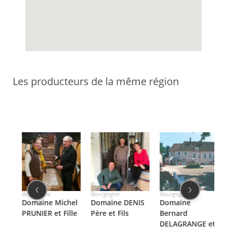
Les producteurs de la même région
Bourgogne
Bourgogne
Bourgogne
Bo
Domaine Michel
Domaine DENIS
Domaine
D
PRUNIER et Fille
Père et Fils
Bernard
J
DELAGRANGE et